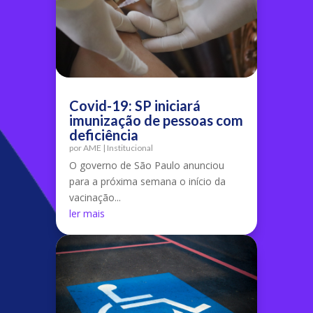
Covid-19: SP iniciará
imunização de pessoas com
deficiência
por
AME
|
Institucional
O governo de São Paulo anunciou
para a próxima semana o início da
vacinação...
ler mais