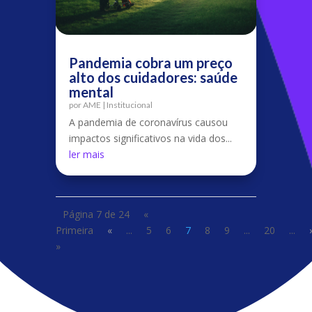
Pandemia cobra um preço
alto dos cuidadores: saúde
mental
por
AME
|
Institucional
A pandemia de coronavírus causou
impactos significativos na vida dos...
ler mais
Página 7 de 24
«
Primeira
«
...
5
6
7
8
9
...
20
...
»