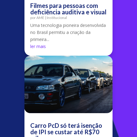
Filmes para pessoas com
deficiência auditiva e visual
por
AME
|
Institucional
Uma tecnologia pioneira desenvolvida
no Brasil permitiu a criação da
primeira...
ler mais
Carro PcD só terá isenção
de IPI se custar até R$70