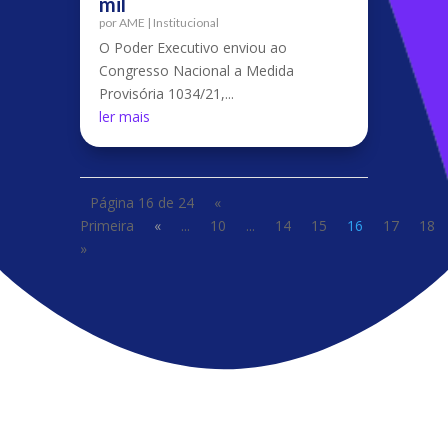
mil
por
AME
|
Institucional
O Poder Executivo enviou ao
Congresso Nacional a Medida
Provisória 1034/21,...
ler mais
Página 16 de 24
«
Primeira
«
...
10
...
14
15
16
17
18
»