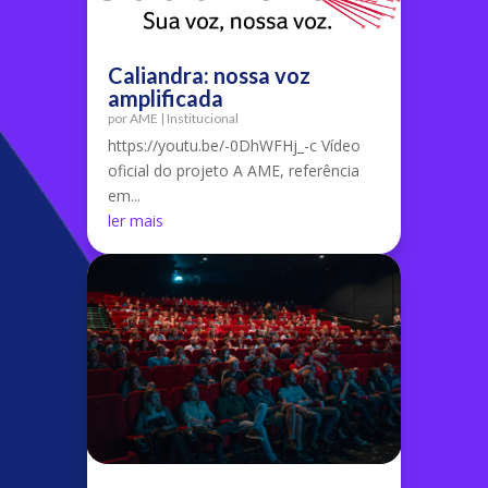
Caliandra: nossa voz
amplificada
por
AME
|
Institucional
https://youtu.be/-0DhWFHj_-c Vídeo
oficial do projeto A AME, referência
em...
ler mais