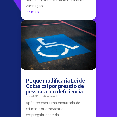
vacinação...
ler mais
PL que modificaria Lei de
Cotas cai por pressão de
pessoas com deficiência
por
AME
|
Institucional
Após receber uma enxurrada de
críticas por ameaçar a
empregabilidade da...