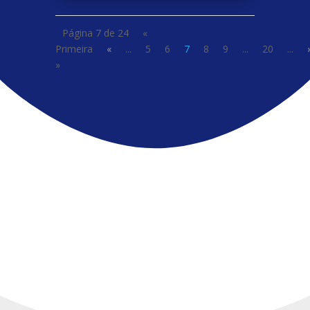
Página 7 de 24
«
Primeira
«
...
5
6
7
8
9
...
20
...
»