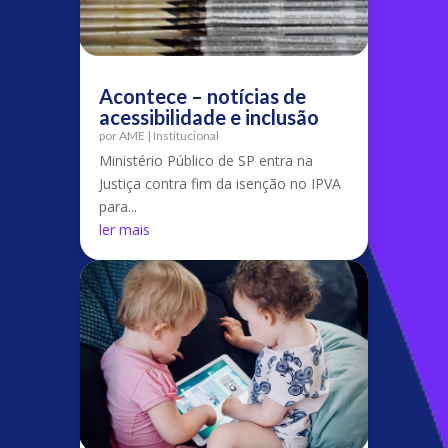
Acontece – notícias de
acessibilidade e inclusão
por
AME
|
Institucional
Ministério Público de SP entra na
Justiça contra fim da isenção no IPVA
para...
ler mais