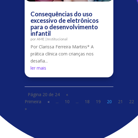
Consequências do uso
excessivo de eletrônicos
para o desenvolvimento
infantil
por
AME
|
Institucional
Por Clarissa Ferreira Martins* A
prática clínica com crianças nos
desafia...
ler mais
Página 20 de 24
«
Primeira
«
...
10
...
18
19
20
21
22
»