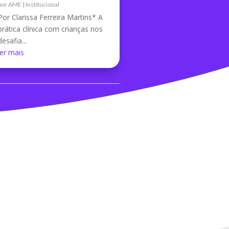
por
AME
|
Institucional
Por Clarissa Ferreira Martins* A
prática clínica com crianças nos
desafia...
ler mais