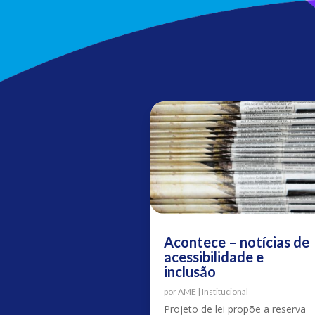
Acontece – notícias de
acessibilidade e
inclusão
por
AME
|
Institucional
Projeto de lei propõe a reserva