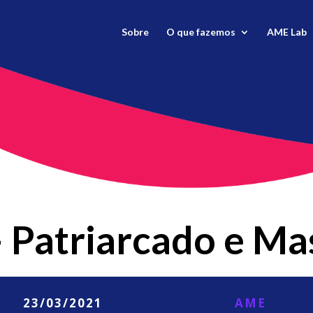
Sobre
O que fazemos
AME Lab
– Patriarcado e Ma
23/03/2021
AME