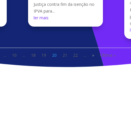
Justiça contra fim da isenção no
IPVA para...
ler mais
...
10
...
18
19
20
21
22
...
»
Última »