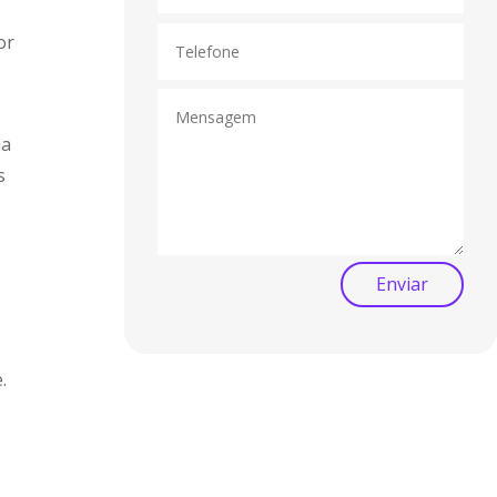
or
ia
s
Enviar
.