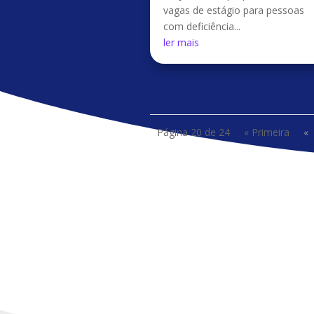
vagas de estágio para pessoas
com deficiência...
ler mais
Página 20 de 24
« Primeira
«