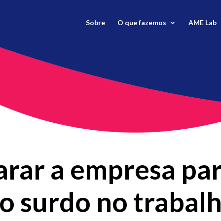
Sobre
O que fazemos
AME Lab
rar a empresa para
o surdo no trabal