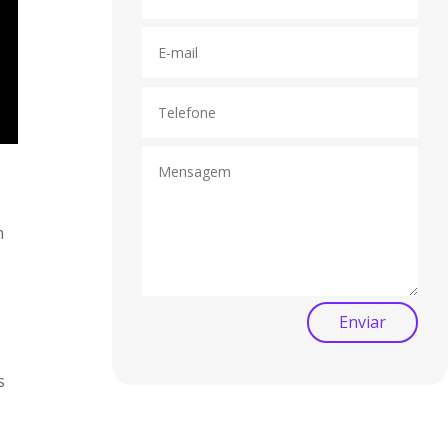
m
Enviar
s