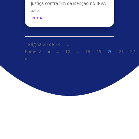
Justiça contra fim da isenção no IPVA
para...
ler mais
Página 20 de 24
«
Primeira
«
...
10
...
18
19
20
21
22
»