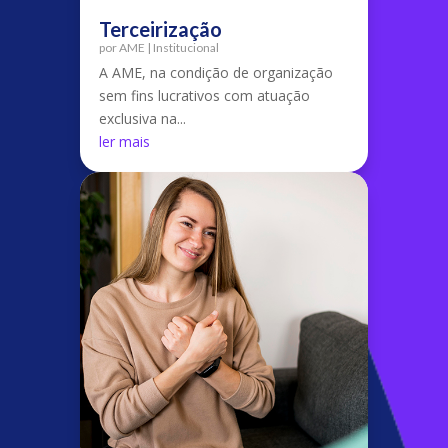
Terceirização
por
AME
|
Institucional
A AME, na condição de organização
sem fins lucrativos com atuação
exclusiva na...
ler mais