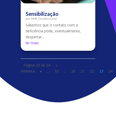
Sensibilização
por
AME
|
Institucional
Sabemos que o contato com a
deficiência pode, eventualmente,
despertar...
ler mais
Página 23 de 24
«
Primeira
«
...
10
...
20
21
22
23
24