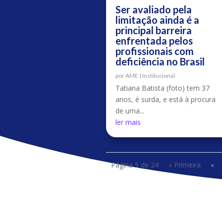
Ser avaliado pela
limitação ainda é a
principal barreira
enfrentada pelos
profissionais com
deficiência no Brasil
por
AME
|
Institucional
Tatiana Batista (foto) tem 37
anos, é surda, e está à procura
de uma...
ler mais
Página 5 de 24
« Primeira
«