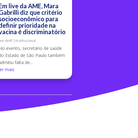
Em live da AME, Mara
Gabrilli diz que critério
socioeconômico para
definir prioridade na
vacina é discriminatório
por
AME
|
Institucional
No evento, secretário de saúde
do Estado de São Paulo também
admitiu falta de...
ler mais