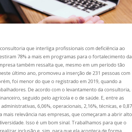
consultoria que interliga profissionais com deficiência ao
estiram 78% a mais em programas para o fortalecimento da
A empresa também ressalta que, mesmo em um período tão
este último ano, promoveu a inserção de 231 pessoas com
orém, foi menor do que o registrado em 2019, quando a
rabalhadores. De acordo com o levantamento da consultoria,
anceiro, seguido pelo agrícola e o de saúde. E, entre as
dministrativas, 6,06%, operacionais, 2,16%, técnicas, e 0,8
nda mais relevância nas empresas, que começaram a abrir alt
diversidade. Isso é um bom sinal. Trabalhamos para que o
ealizar inclusão e, sim, para que ela aconteça de forma