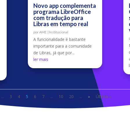
Novo app complementa
programa LibreOffice
com tradução para
Libras em tempo real
por
AME
|
Institucional
A funcionalidade é bastante
importante para a comunidade
de Libras, já que por...
ler mais
...
3
4
5
6
7
...
10
20
...
»
Última »