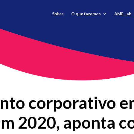
Sobre
O que fazemos
AME Lab
nto corporativo e
em 2020, aponta co