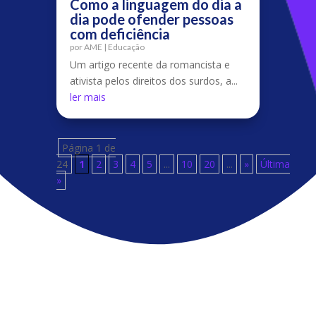
Como a linguagem do dia a
dia pode ofender pessoas
com deficiência
por
AME
|
Educação
Um artigo recente da romancista e
ativista pelos direitos dos surdos, a...
ler mais
Página 1 de
24
1
2
3
4
5
...
10
20
...
»
Última
»