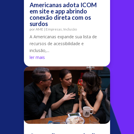
Americanas adota ICOM
em site e app abrindo
conexão direta com os
surdos
por
AME
|
Empresas
,
Inclusão
A Americanas expande sua lista de
recursos de acessibilidade e
inclusão,...
ler mais