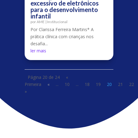
excessivo de eletrônicos
para o desenvolvimento
infantil
por
AME
|
Institucional
Por Clarissa Ferreira Martins* A
prática clínica com crianças nos
desafia...
ler mais
Página 20 de 24
«
Primeira
«
...
10
...
18
19
20
21
22
»