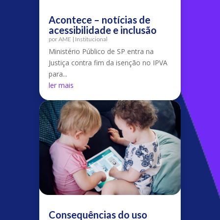
Acontece – notícias de
acessibilidade e inclusão
por
AME
|
Institucional
Ministério Público de SP entra na
Justiça contra fim da isenção no IPVA
para...
ler mais
Consequências do uso