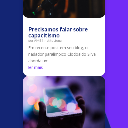
Precisamos falar sobre
capacitismo
por
AME
|
Institucional
Em recente post em seu blog, o
nadador paralímpico Clodoaldo Silva
aborda um...
ler mais