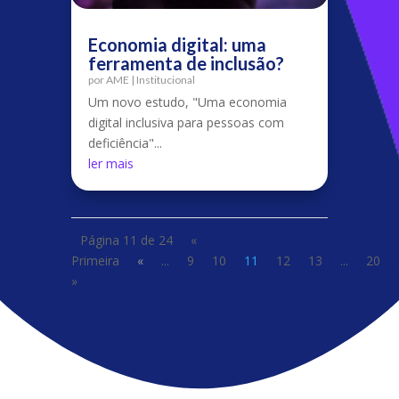
Economia digital: uma
ferramenta de inclusão?
por
AME
|
Institucional
Um novo estudo, "Uma economia
digital inclusiva para pessoas com
deficiência"...
ler mais
Página 11 de 24
«
Primeira
«
...
9
10
11
12
13
...
20
»