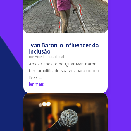
Ivan Baron, o influencer da
inclusão
por
AME
|
Institucional
Aos 23 anos, o potiguar Ivan Baron
tem amplificado sua voz para todo o
Brasil...
ler mais