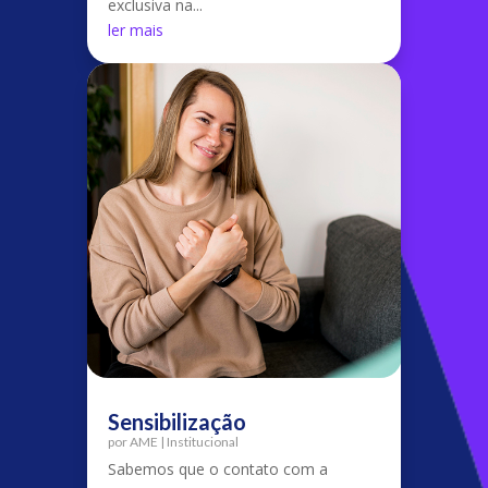
exclusiva na...
ler mais
Sensibilização
por
AME
|
Institucional
Sabemos que o contato com a