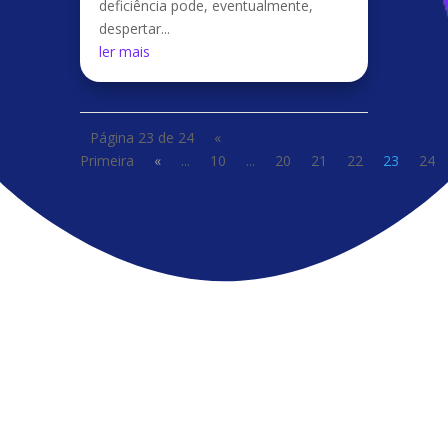
deficiência pode, eventualmente,
despertar...
ler mais
Página 23 de 24
«
Primeira
«
...
10
...
20
21
22
23
24