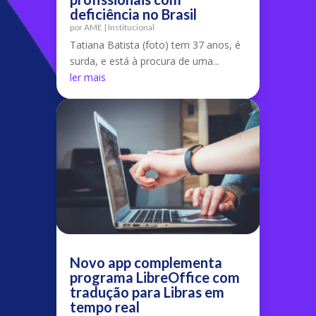
deficiência no Brasil
por
AME
|
Institucional
Tatiana Batista (foto) tem 37 anos, é
surda, e está à procura de uma...
ler mais
Novo app complementa
programa LibreOffice com
tradução para Libras em
tempo real