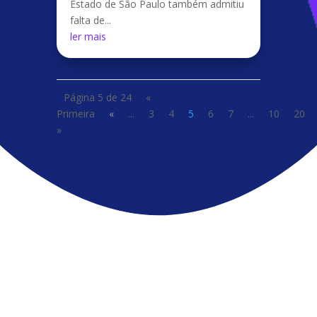
Estado de São Paulo também admitiu
falta de...
ler mais
Página 5 de 24
«
Primeira
«
...
3
4
5
6
7
...
10
20
»