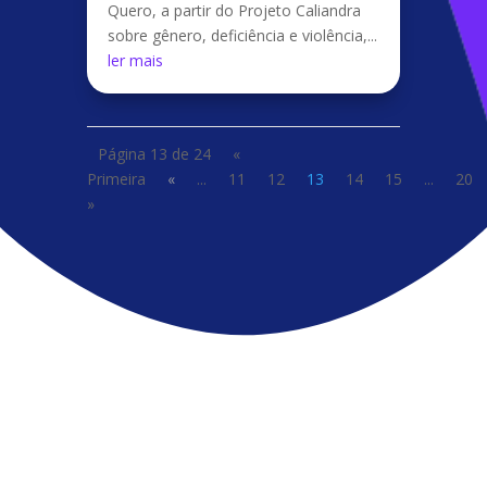
Quero, a partir do Projeto Caliandra
sobre gênero, deficiência e violência,...
ler mais
Página 13 de 24
«
Primeira
«
...
11
12
13
14
15
...
20
»