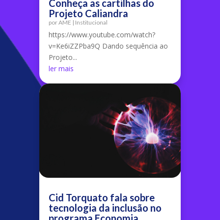
Conheça as cartilhas do
Projeto Caliandra
por
AME
|
Institucional
https://www.youtube.com/watch?
v=Ke6iZZPba9Q Dando sequência ao
Projeto...
ler mais
Cid Torquato fala sobre
tecnologia da inclusão no
programa Economia