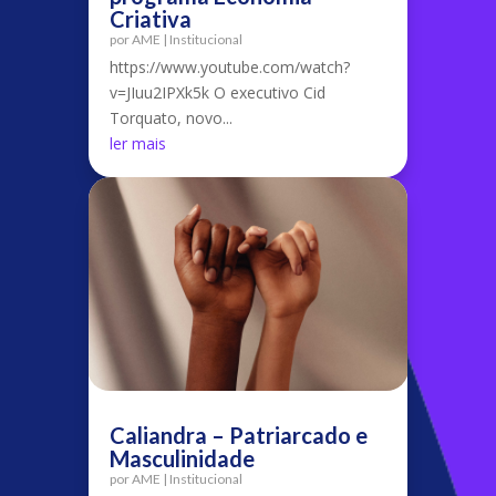
Criativa
por
AME
|
Institucional
https://www.youtube.com/watch?
v=JIuu2IPXk5k O executivo Cid
Torquato, novo...
ler mais
Caliandra – Patriarcado e
Masculinidade
por
AME
|
Institucional