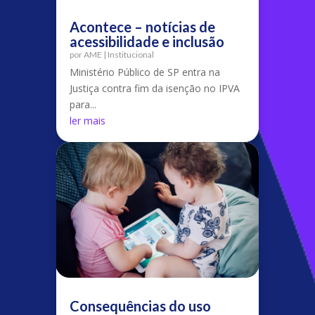
Acontece – notícias de
acessibilidade e inclusão
por
AME
|
Institucional
Ministério Público de SP entra na
Justiça contra fim da isenção no IPVA
para...
ler mais
Consequências do uso