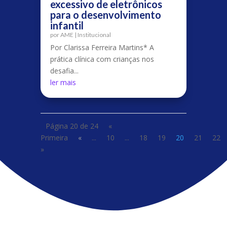
excessivo de eletrônicos
para o desenvolvimento
infantil
por
AME
|
Institucional
Por Clarissa Ferreira Martins* A
prática clínica com crianças nos
desafia...
ler mais
Página 20 de 24
«
Primeira
«
...
10
...
18
19
20
21
22
»