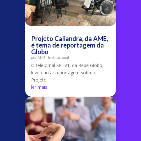
Projeto Caliandra, da AME,
é tema de reportagem da
Globo
por
AME
|
Institucional
O telejornal SPTV1, da Rede Globo,
levou ao ar reportagem sobre o
Projeto...
ler mais