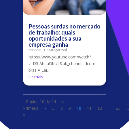
Pessoas surdas no mercado
de trabalho: quais
oportunidades a sua
empresa ganha
por
AME
|
Uncategorized
https://www.youtube.com/watch?
v=D5jAhdaDbU4&ab_channel=IcomLi
bras A Lei...
ler mais
Página 10 de 24
«
Primeira
«
...
8
9
10
11
12
...
20
...
»