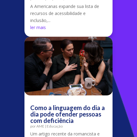
A Americanas expande sua lista de
recursos de acessibilidade e
inclusão,...
ler mais
Como a linguagem do dia a
dia pode ofender pessoas
com deficiência
por
AME
|
Educação
Um artigo recente da romancista e