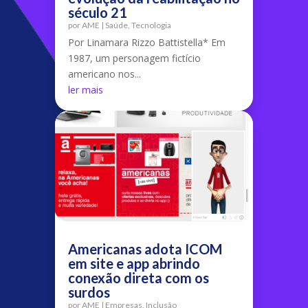
século 21
por
AME
|
Saúde
,
Tecnologia
Por Linamara Rizzo Battistella* Em
1987, um personagem fictício
americano nos...
ler mais
Americanas adota ICOM
em site e app abrindo
conexão direta com os
surdos
por
AME
|
Empresas
,
Inclusão