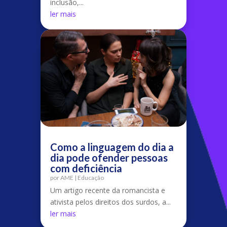
inclusão,...
ler mais
Como a linguagem do dia a
dia pode ofender pessoas
com deficiência
por
AME
|
Educação
Um artigo recente da romancista e
ativista pelos direitos dos surdos, a...
ler mais