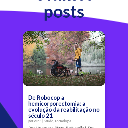
posts
De Robocop a
hemicorporectomia: a
evolução da reabilitação no
século 21
por
AME
|
Saúde
,
Tecnologia
Por Linamara Rizzo Battistella* Em