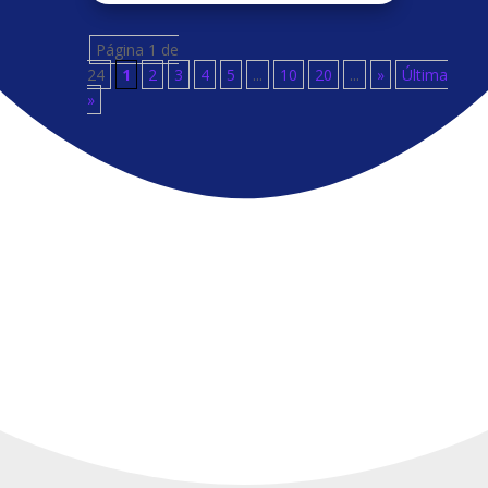
Página 1 de
24
1
2
3
4
5
...
10
20
...
»
Última
»