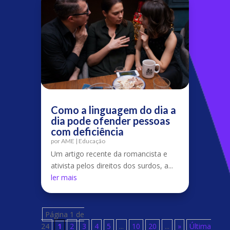
Como a linguagem do dia a
dia pode ofender pessoas
com deficiência
por
AME
|
Educação
Um artigo recente da romancista e
ativista pelos direitos dos surdos, a...
ler mais
Página 1 de
24
1
2
3
4
5
...
10
20
...
»
Última