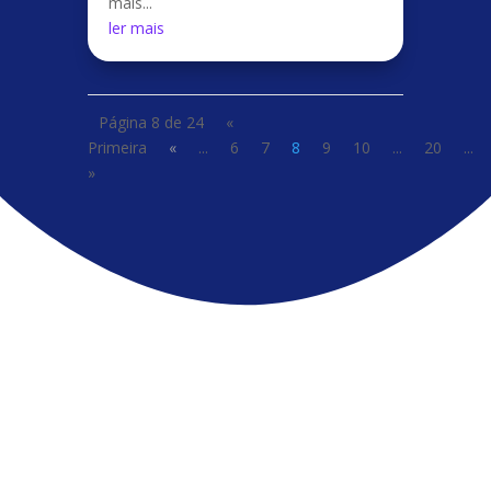
mais...
ler mais
Página 8 de 24
«
Primeira
«
...
6
7
8
9
10
...
20
...
»