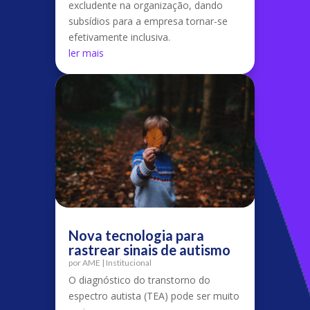
excludente na organização, dando
subsídios para a empresa tornar-se
efetivamente inclusiva.
ler mais
Nova tecnologia para
rastrear sinais de autismo
por
AME
|
Institucional
O diagnóstico do transtorno do
espectro autista (TEA) pode ser muito