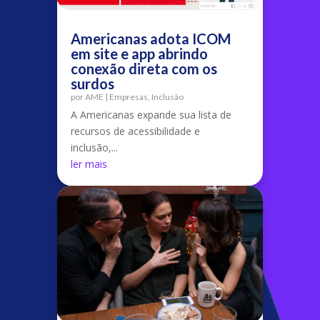
Americanas adota ICOM
em site e app abrindo
conexão direta com os
surdos
por
AME
|
Empresas
,
Inclusão
A Americanas expande sua lista de
recursos de acessibilidade e
inclusão,...
ler mais