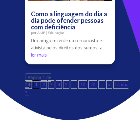
Como a linguagem do dia a
dia pode ofender pessoas
com deficiência
por
AME
|
Educação
Um artigo recente da romancista e
ativista pelos direitos dos surdos, a...
ler mais
Página 1 de
24
1
2
3
4
5
...
10
20
...
»
Última
»