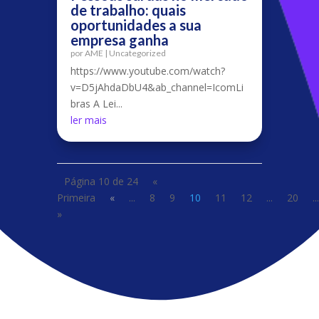
de trabalho: quais
oportunidades a sua
empresa ganha
por
AME
|
Uncategorized
https://www.youtube.com/watch?
v=D5jAhdaDbU4&ab_channel=IcomLi
bras A Lei...
ler mais
Página 10 de 24
«
Primeira
«
...
8
9
10
11
12
...
20
...
»