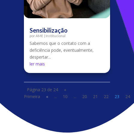
Sensibilização
por
AME
|
Institucional
Sabemos que o contato com a
deficiência pode, eventualmente,
despertar...
ler mais
Página 23 de 24
«
Primeira
«
...
10
...
20
21
22
23
24