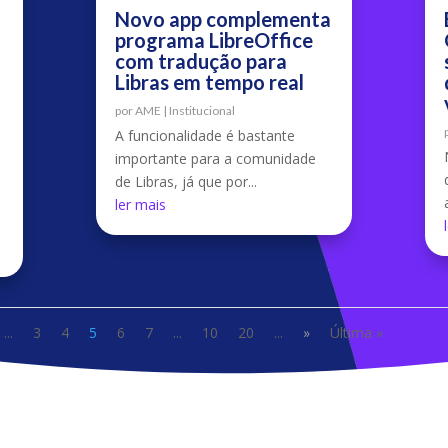
Novo app complementa
programa LibreOffice
com tradução para
Libras em tempo real
por
AME
|
Institucional
A funcionalidade é bastante
importante para a comunidade
de Libras, já que por...
ler mais
...
3
4
5
6
7
...
10
20
...
»
Última »