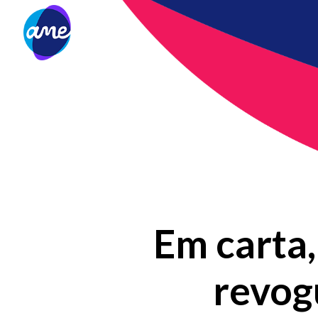
Em carta
revog