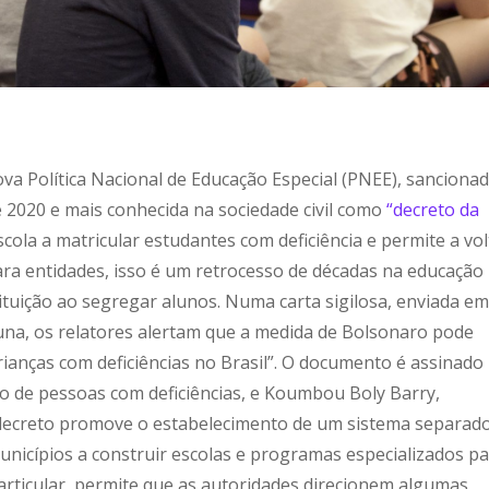
a Política Nacional de Educação Especial (PNEE), sanciona
 2020 e mais conhecida na sociedade civil como
“decreto da
 escola a matricular estudantes com deficiência e permite a vol
ara entidades, isso é um retrocesso de décadas na educação
tituição ao segregar alunos. Numa carta sigilosa, enviada e
luna, os relatores alertam que a medida de Bolsonaro pode
 crianças com deficiências no Brasil”. O documento é assinado
ito de pessoas com deficiências, e Koumbou Boly Barry,
“O decreto promove o estabelecimento de um sistema separad
unicípios a construir escolas e programas especializados p
particular, permite que as autoridades direcionem algumas