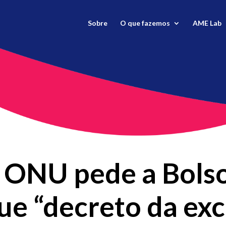
Sobre
O que fazemos
AME Lab
, ONU pede a Bols
ue “decreto da exc