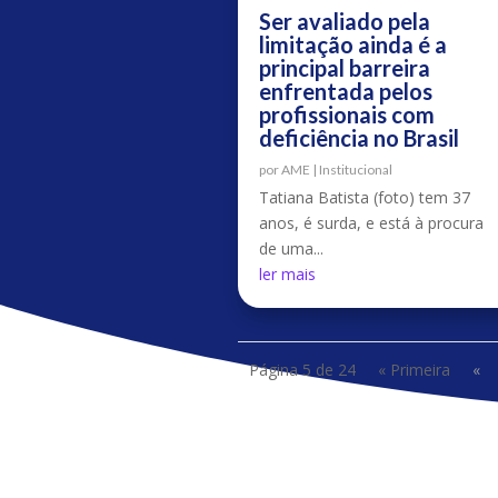
Ser avaliado pela
limitação ainda é a
principal barreira
enfrentada pelos
profissionais com
deficiência no Brasil
por
AME
|
Institucional
Tatiana Batista (foto) tem 37
anos, é surda, e está à procura
de uma...
ler mais
Página 5 de 24
« Primeira
«