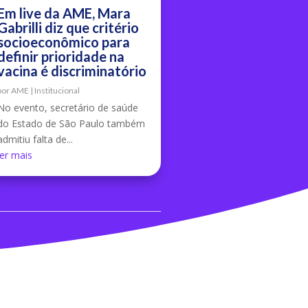
Em live da AME, Mara
Gabrilli diz que critério
socioeconômico para
definir prioridade na
vacina é discriminatório
por
AME
|
Institucional
No evento, secretário de saúde
do Estado de São Paulo também
admitiu falta de...
ler mais