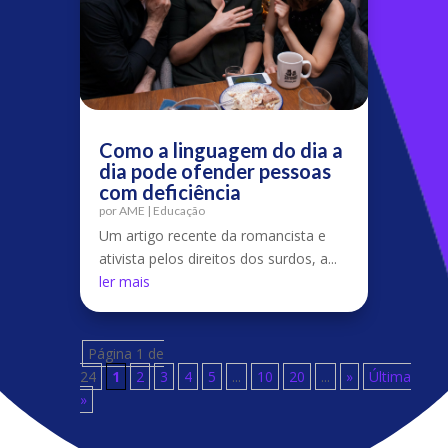
Como a linguagem do dia a
dia pode ofender pessoas
com deficiência
por
AME
|
Educação
Um artigo recente da romancista e
ativista pelos direitos dos surdos, a...
ler mais
Página 1 de
24
1
2
3
4
5
...
10
20
...
»
Última
»