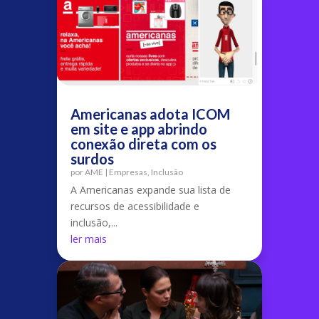
Americanas adota ICOM
em site e app abrindo
conexão direta com os
surdos
por
AME
|
Empresas
,
Inclusão
A Americanas expande sua lista de
recursos de acessibilidade e
inclusão,...
ler mais