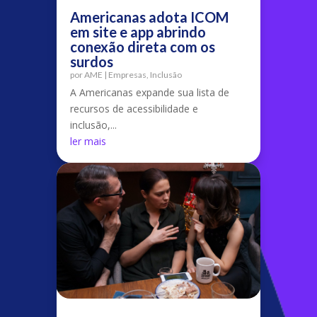
Americanas adota ICOM
em site e app abrindo
conexão direta com os
surdos
por
AME
|
Empresas
,
Inclusão
A Americanas expande sua lista de
recursos de acessibilidade e
inclusão,...
ler mais