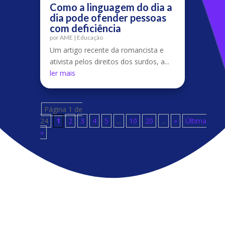
Como a linguagem do dia a
dia pode ofender pessoas
com deficiência
por
AME
|
Educação
Um artigo recente da romancista e
ativista pelos direitos dos surdos, a...
ler mais
Página 1 de
24
1
2
3
4
5
...
10
20
...
»
Última
»