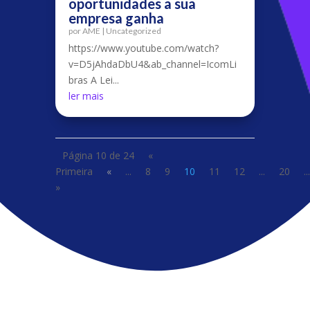
oportunidades a sua
empresa ganha
por
AME
|
Uncategorized
https://www.youtube.com/watch?
v=D5jAhdaDbU4&ab_channel=IcomLi
bras A Lei...
ler mais
Página 10 de 24
«
Primeira
«
...
8
9
10
11
12
...
20
...
»