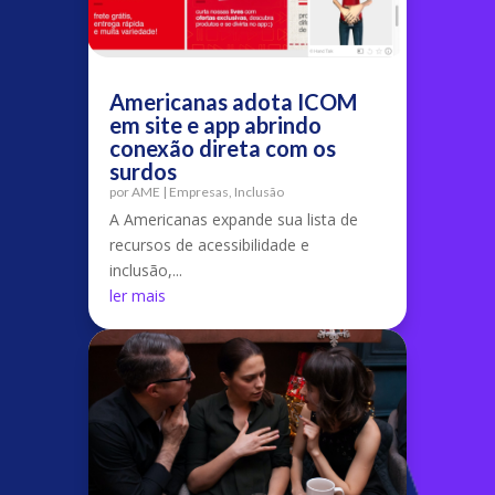
Americanas adota ICOM
em site e app abrindo
conexão direta com os
surdos
por
AME
|
Empresas
,
Inclusão
A Americanas expande sua lista de
recursos de acessibilidade e
inclusão,...
ler mais