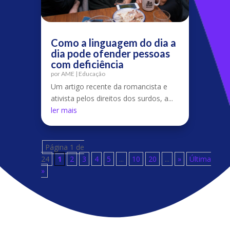
Como a linguagem do dia a
dia pode ofender pessoas
com deficiência
por
AME
|
Educação
Um artigo recente da romancista e
ativista pelos direitos dos surdos, a...
ler mais
Página 1 de
24
1
2
3
4
5
...
10
20
...
»
Última
»