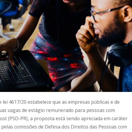
lei 4617/20 estabelece que as empresas públicas e de
uas vagas de estágio remunerado para pessoas com
vost (PSD-PR), a proposta está sendo apreciada em caráter
ar pelas comissões de Defesa dos Direitos das Pessoas com