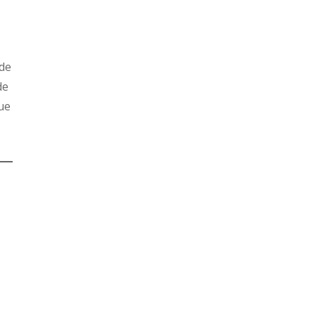
 de
de
ue