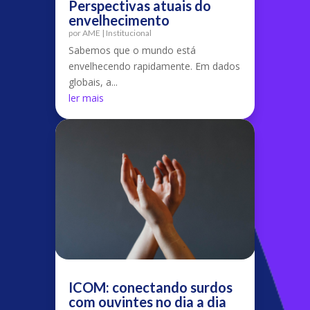
Perspectivas atuais do
envelhecimento
por
AME
|
Institucional
Sabemos que o mundo está
envelhecendo rapidamente. Em dados
globais, a...
ler mais
ICOM: conectando surdos
com ouvintes no dia a dia