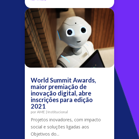
World Summit Awards,
maior premiação de
inovação digital, abre
inscrições para edição
2021
por
AME
|
Institucional
Projetos inovadores, com impacto
social e soluções ligadas aos
Objetivos do...