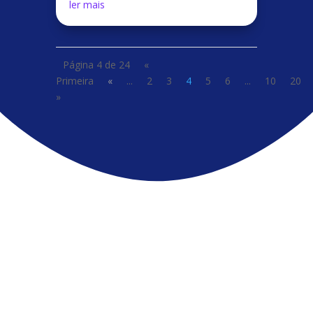
ler mais
Página 4 de 24
«
Primeira
«
...
2
3
4
5
6
...
10
20
»