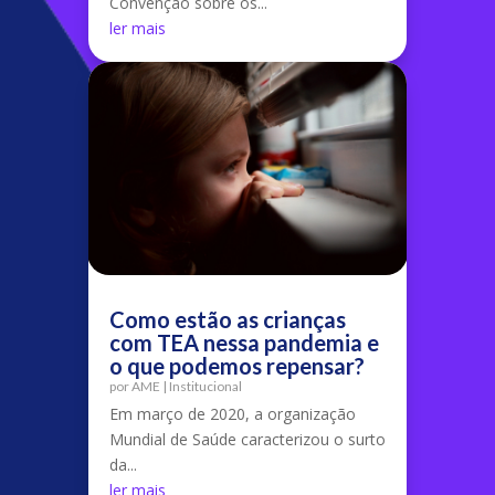
Convenção sobre os...
ler mais
Como estão as crianças
com TEA nessa pandemia e
o que podemos repensar?
por
AME
|
Institucional
Em março de 2020, a organização
Mundial de Saúde caracterizou o surto
da...
ler mais