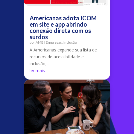
Americanas adota ICOM
em site e app abrindo
conexão direta com os
surdos
por
AME
|
Empresas
,
Inclusão
A Americanas expande sua lista de
recursos de acessibilidade e
inclusão,...
ler mais