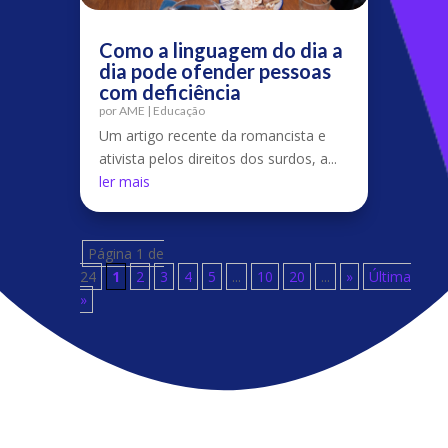
Como a linguagem do dia a
dia pode ofender pessoas
com deficiência
por
AME
|
Educação
Um artigo recente da romancista e
ativista pelos direitos dos surdos, a...
ler mais
Página 1 de
24
1
2
3
4
5
...
10
20
...
»
Última
»