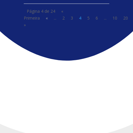
Página 4 de 24
«
Primeira
«
...
2
3
4
5
6
...
10
20
»