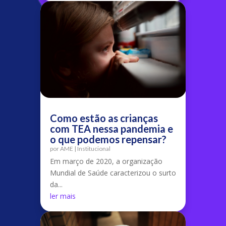
Como estão as crianças
com TEA nessa pandemia e
o que podemos repensar?
por
AME
|
Institucional
Em março de 2020, a organização
Mundial de Saúde caracterizou o surto
da...
ler mais