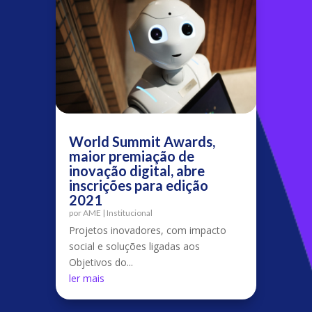
World Summit Awards,
maior premiação de
inovação digital, abre
inscrições para edição
2021
por
AME
|
Institucional
Projetos inovadores, com impacto
social e soluções ligadas aos
Objetivos do...
ler mais