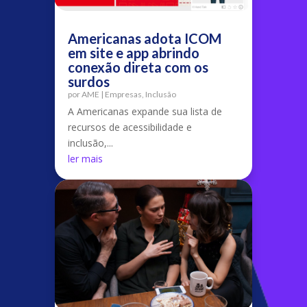
Americanas adota ICOM
em site e app abrindo
conexão direta com os
surdos
por
AME
|
Empresas
,
Inclusão
A Americanas expande sua lista de
recursos de acessibilidade e
inclusão,...
ler mais