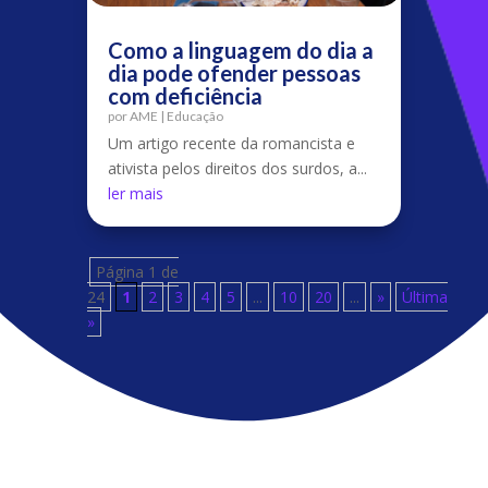
Como a linguagem do dia a
dia pode ofender pessoas
com deficiência
por
AME
|
Educação
Um artigo recente da romancista e
ativista pelos direitos dos surdos, a...
ler mais
Página 1 de
24
1
2
3
4
5
...
10
20
...
»
Última
»