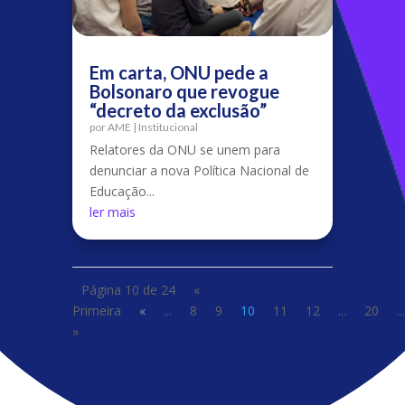
Em carta, ONU pede a
Bolsonaro que revogue
“decreto da exclusão”
por
AME
|
Institucional
Relatores da ONU se unem para
denunciar a nova Política Nacional de
Educação...
ler mais
Página 10 de 24
«
Primeira
«
...
8
9
10
11
12
...
20
...
»