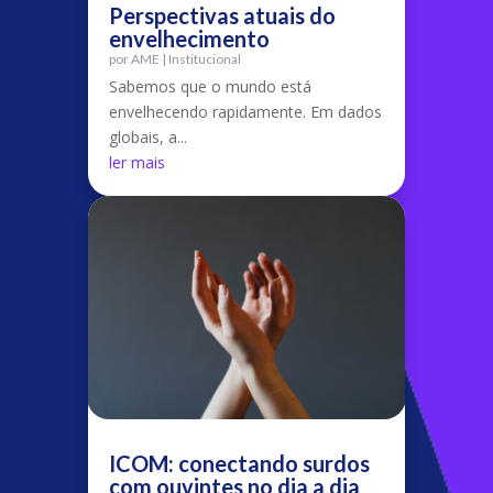
Perspectivas atuais do
envelhecimento
por
AME
|
Institucional
Sabemos que o mundo está
envelhecendo rapidamente. Em dados
globais, a...
ler mais
ICOM: conectando surdos
com ouvintes no dia a dia