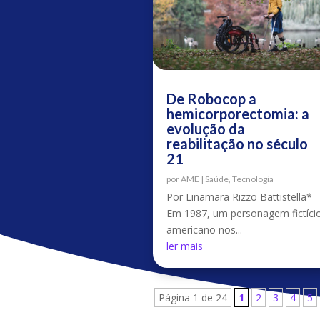
De Robocop a
hemicorporectomia: a
evolução da
reabilitação no século
21
por
AME
|
Saúde
,
Tecnologia
Por Linamara Rizzo Battistella*
Em 1987, um personagem fictíci
americano nos...
ler mais
Página 1 de 24
1
2
3
4
5