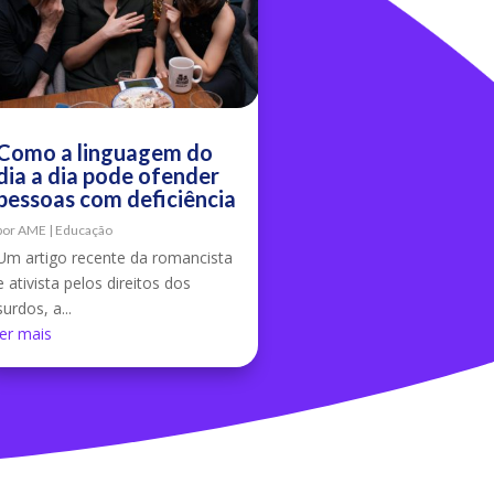
Como a linguagem do
dia a dia pode ofender
pessoas com deficiência
por
AME
|
Educação
Um artigo recente da romancista
e ativista pelos direitos dos
surdos, a...
ler mais