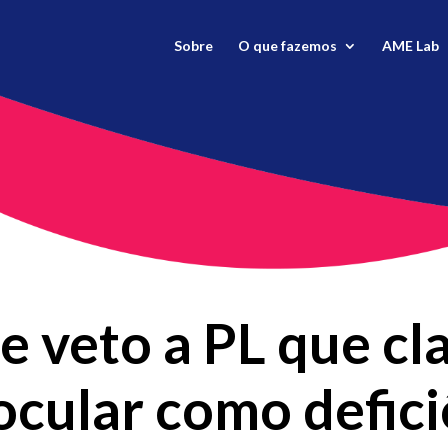
Sobre
O que fazemos
AME Lab
 veto a PL que clas
cular como defici