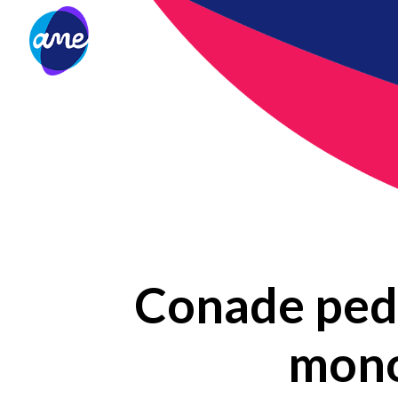
Conade pede
mono