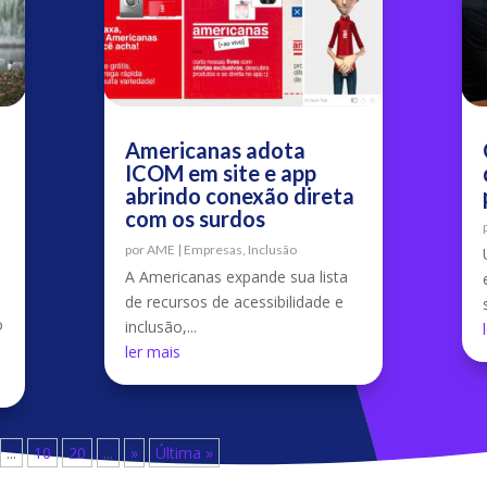
Americanas adota
ICOM em site e app
abrindo conexão direta
com os surdos
por
AME
|
Empresas
,
Inclusão
A Americanas expande sua lista
de recursos de acessibilidade e
o
inclusão,...
ler mais
...
10
20
...
»
Última »