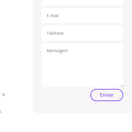
r o
Enviar
.